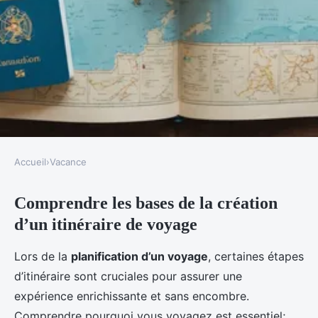
Accueil
›
Vacance
VACANCE
Comprendre les bases de la création
Créer son itinéraire de voyage :
d’un itinéraire de voyage
guide complet
Lors de la
planification d’un voyage
, certaines étapes
Jules
•
21 février 2025
•
7 min de lecture
d’itinéraire sont cruciales pour assurer une
expérience enrichissante et sans encombre.
Comprendre pourquoi vous voyagez est essentiel;