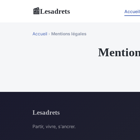
Lesadrets
📰
Accueil
Accueil
›
Mentions légales
Mention
Lesadrets
Partir, vivre, s'ancrer.