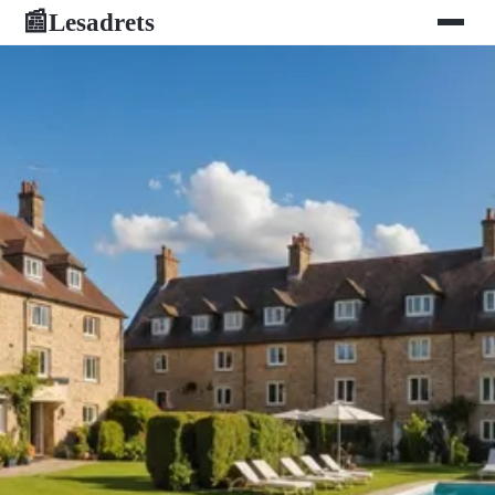
Lesadrets
📰