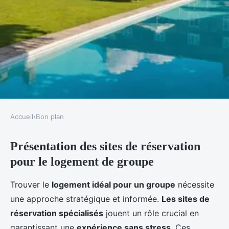
Accueil
›
Bon plan
BON PLAN
Présentation des sites de réservation
Logement de groupe pour
pour le logement de groupe
économiser : les meilleurs sites
de réservation
Trouver le
logement idéal pour un groupe
nécessite
une approche stratégique et informée.
Les sites de
Jules
•
24 janvier 2025
•
6 min de lecture
réservation spécialisés
jouent un rôle crucial en
garantissant une
expérience sans stress
. Ces